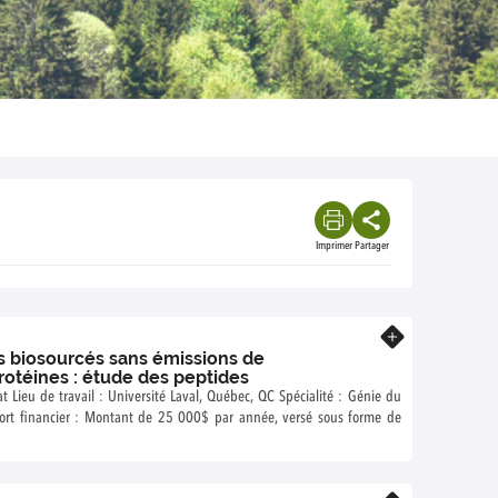
Imprimer
Partager
En savoir plus
 biosourcés sans émissions de
otéines : étude des peptides
nie du
En savoir plus