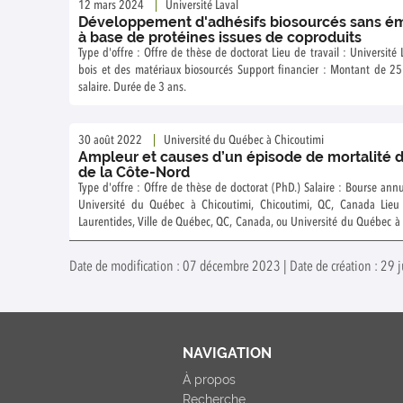
12 mars 2024
Université Laval
Développement d'adhésifs biosourcés sans é
à base de protéines issues de coproduits
Type d'offre : Offre de thèse de doctorat Lieu de travail : Université
bois et des matériaux biosourcés Support financier : Montant de 2
salaire. Durée de 3 ans.
30 août 2022
Université du Québec à Chicoutimi
Ampleur et causes d’un épisode de mortalité d
de la Côte-Nord
Type d'offre : Offre de thèse de doctorat (PhD.) Salaire : Bourse ann
Université du Québec à Chicoutimi, Chicoutimi, QC, Canada Lieu 
Laurentides, Ville de Québec, QC, Canada, ou Université du Québec à Chicoutimi Spécialité : Environnement -
Environnement, Énergie, Ressources naturelles – Écologie – Foresterie Date limite de candidature : 30 a
2022
Date de modification : 07 décembre 2023 | Date de création : 29 j
NAVIGATION
À propos
Recherche