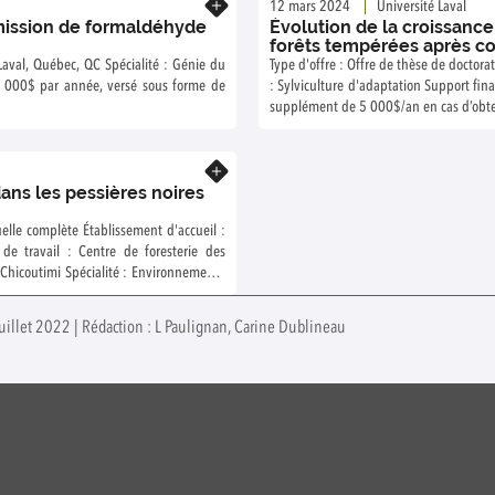
12 mars 2024
Université Laval
mission de formaldéhyde
Évolution de la croissance
forêts tempérées après co
télédétection
 Laval, Québec, QC Spécialité : Génie du
Type d'offre : Offre de thèse de doctorat
5 000$ par année, versé sous forme de
: Sylviculture d'adaptation Support financier : Doctorat : Bourse garantie de 25 000 $ par a
supplément de 5 000$/an en cas d’obtention d’une bourse du FRQNT ou du CRSNG. Maîtrise: Bourse garantie
de 20 000 $ par année (2 ans) avec supplément de
du CRSNG.
En savoir plus
ans les pessières noires
uelle complète Établissement d'accueil :
de travail : Centre de foresterie des
oût
uillet 2022 | Rédaction : L Paulignan, Carine Dublineau