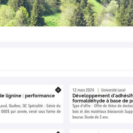
En savoir plus
12 mars 2024
Université Laval
e lignine : performance
Développement d’adhésifs
formaldéhyde à base de pr
 Laval, Québec, QC Spécialité : Génie du
Type d'offre : Offre de thèse de doctorat Lieu de travail : Université Laval, Québec, QC Spécialité : Gé
5 000$ par année, versé sous forme de
bois et des matériaux biosourcés Support financier : Montant de 25 000$ par année, versé sous forme de
bourse. Durée de 3 ans.
En savoir plus